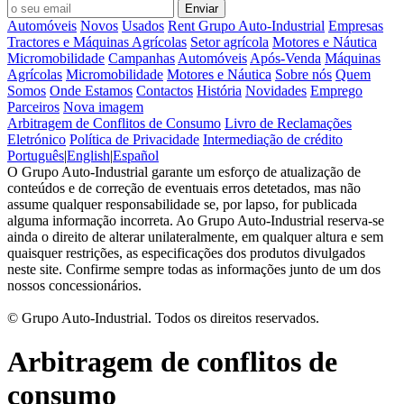
Automóveis
Novos
Usados
Rent Grupo Auto-Industrial
Empresas
Tractores e Máquinas Agrícolas
Setor agrícola
Motores e Náutica
Micromobilidade
Campanhas
Automóveis
Após-Venda
Máquinas
Agrícolas
Micromobilidade
Motores e Náutica
Sobre nós
Quem
Somos
Onde Estamos
Contactos
História
Novidades
Emprego
Parceiros
Nova imagem
Arbitragem de Conflitos de Consumo
Livro de Reclamações
Eletrónico
Política de Privacidade
Intermediação de crédito
Português
|
English
|
Español
O Grupo Auto-Industrial garante um esforço de atualização de
conteúdos e de correção de eventuais erros detetados, mas não
assume qualquer responsabilidade se, por lapso, for publicada
alguma informação incorreta. Ao Grupo Auto-Industrial reserva-se
ainda o direito de alterar unilateralmente, em qualquer altura e sem
quaisquer restrições, as especificações dos produtos divulgados
neste site. Confirme sempre todas as informações junto de um dos
nossos concessionários.
© Grupo Auto-Industrial. Todos os direitos reservados.
Arbitragem de conflitos de
consumo