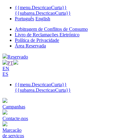
{{menu.DescricaoCurta}}
{{subarea.DescricaoCurta}}
Português
English
Arbitragem de Conflitos de Consumo
Livro de Reclamações Eletrónico
Política de Privacidade
Área Reservada
Reservado
PT
EN
ES
{{menu.DescricaoCurta}}
{{subarea.DescricaoCurta}}
Campanhas
Contacte-nos
Marcação
de serviços