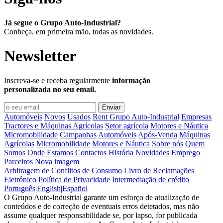
Já segue o Grupo Auto-Industrial?
Conheça, em primeira mão, todas as novidades.
Newsletter
Inscreva-se e receba regularmente
informação
personalizada no seu email.
Automóveis
Novos
Usados
Rent Grupo Auto-Industrial
Empresas
Tractores e Máquinas Agrícolas
Setor agrícola
Motores e Náutica
Micromobilidade
Campanhas
Automóveis
Após-Venda
Máquinas
Agrícolas
Micromobilidade
Motores e Náutica
Sobre nós
Quem
Somos
Onde Estamos
Contactos
História
Novidades
Emprego
Parceiros
Nova imagem
Arbitragem de Conflitos de Consumo
Livro de Reclamações
Eletrónico
Política de Privacidade
Intermediação de crédito
Português
|
English
|
Español
O Grupo Auto-Industrial garante um esforço de atualização de
conteúdos e de correção de eventuais erros detetados, mas não
assume qualquer responsabilidade se, por lapso, for publicada