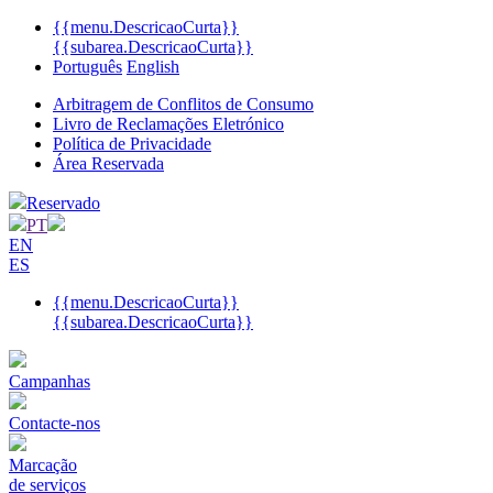
{{menu.DescricaoCurta}}
{{subarea.DescricaoCurta}}
Português
English
Arbitragem de Conflitos de Consumo
Livro de Reclamações Eletrónico
Política de Privacidade
Área Reservada
Reservado
PT
EN
ES
{{menu.DescricaoCurta}}
{{subarea.DescricaoCurta}}
Campanhas
Contacte-nos
Marcação
de serviços