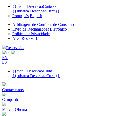
{{menu.DescricaoCurta}}
{{subarea.DescricaoCurta}}
Português
English
Arbitragem de Conflitos de Consumo
Livro de Reclamações Eletrónico
Política de Privacidade
Área Reservada
Reservado
PT
EN
ES
{{menu.DescricaoCurta}}
{{subarea.DescricaoCurta}}
Contacte-nos
Campanhas
Marcar Oficina