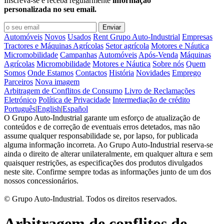
Inscreva-se e receba regularmente
informação
personalizada no seu email.
Automóveis
Novos
Usados
Rent Grupo Auto-Industrial
Empresas
Tractores e Máquinas Agrícolas
Setor agrícola
Motores e Náutica
Micromobilidade
Campanhas
Automóveis
Após-Venda
Máquinas
Agrícolas
Micromobilidade
Motores e Náutica
Sobre nós
Quem
Somos
Onde Estamos
Contactos
História
Novidades
Emprego
Parceiros
Nova imagem
Arbitragem de Conflitos de Consumo
Livro de Reclamações
Eletrónico
Política de Privacidade
Intermediação de crédito
Português
|
English
|
Español
O Grupo Auto-Industrial garante um esforço de atualização de
conteúdos e de correção de eventuais erros detetados, mas não
assume qualquer responsabilidade se, por lapso, for publicada
alguma informação incorreta. Ao Grupo Auto-Industrial reserva-se
ainda o direito de alterar unilateralmente, em qualquer altura e sem
quaisquer restrições, as especificações dos produtos divulgados
neste site. Confirme sempre todas as informações junto de um dos
nossos concessionários.
© Grupo Auto-Industrial. Todos os direitos reservados.
Arbitragem de conflitos de