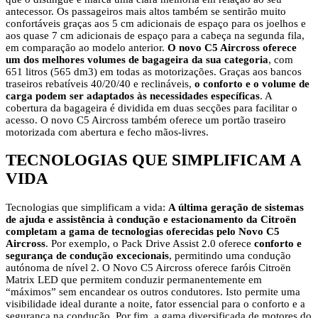
antecessor. Os passageiros mais altos também se sentirão muito
confortáveis graças aos 5 cm adicionais de espaço para os joelhos e
aos quase 7 cm adicionais de espaço para a cabeça na segunda fila,
em comparação ao modelo anterior.
O novo C5 Aircross oferece
um dos melhores volumes de bagageira da sua categoria
, com
651 litros (565 dm3) em todas as motorizações. Graças aos bancos
traseiros rebatíveis 40/20/40 e reclináveis,
o conforto e o volume de
carga podem ser adaptados às necessidades específicas
. A
cobertura da bagageira é dividida em duas secções para facilitar o
acesso. O novo C5 Aircross também oferece um portão traseiro
motorizada com abertura e fecho mãos-livres.
TECNOLOGIAS QUE SIMPLIFICAM A
VIDA
Tecnologias que simplificam a vida:
A última geração de sistemas
de ajuda e assistência à condução e estacionamento da Citroën
completam a gama de tecnologias oferecidas pelo Novo C5
Aircross
. Por exemplo, o Pack Drive Assist 2.0 oferece
conforto e
segurança de condução excecionais
, permitindo uma condução
autónoma de nível 2. O Novo C5 Aircross oferece faróis Citroën
Matrix LED que permitem conduzir permanentemente em
“máximos” sem encandear os outros condutores. Isto permite uma
visibilidade ideal durante a noite, fator essencial para o conforto e a
segurança na condução. Por fim, a gama diversificada de motores do