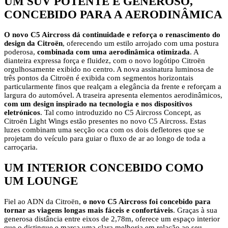
UM SUV POTENTE E GENEROSO,
CONCEBIDO PARA A AERODINÂMICA
O novo C5 Aircross dá continuidade e reforça o renascimento do
design da Citroën
, oferecendo um estilo arrojado com uma postura
poderosa,
combinada com uma aerodinâmica otimizada
. A
dianteira expressa força e fluidez, com o novo logótipo Citroën
orgulhosamente exibido no centro. A nova assinatura luminosa de
três pontos da Citroën é exibida com segmentos horizontais
particularmente finos que realçam a elegância da frente e reforçam a
largura do automóvel. A traseira apresenta elementos aerodinâmicos,
com um design inspirado na tecnologia e nos dispositivos
eletrónicos
. Tal como introduzido no C5 Aircross Concept, as
Citroën Light Wings estão presentes no novo C5 Aircross. Estas
luzes combinam uma secção oca com os dois defletores que se
projetam do veículo para guiar o fluxo de ar ao longo de toda a
carroçaria.
UM INTERIOR CONCEBIDO COMO
UM LOUNGE
Fiel ao ADN da Citroën,
o novo C5 Aircross foi concebido para
tornar as viagens longas mais fáceis e confortáveis
. Graças à sua
generosa distância entre eixos de 2,78m, oferece um espaço interior
que o distingue e marca uma clara melhoria em relação ao seu