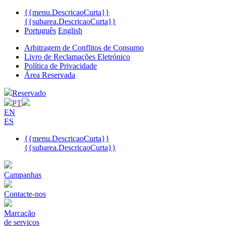
{{menu.DescricaoCurta}}
{{subarea.DescricaoCurta}}
Português
English
Arbitragem de Conflitos de Consumo
Livro de Reclamações Eletrónico
Política de Privacidade
Área Reservada
Reservado
PT
EN
ES
{{menu.DescricaoCurta}}
{{subarea.DescricaoCurta}}
Campanhas
Contacte-nos
Marcação
de serviços