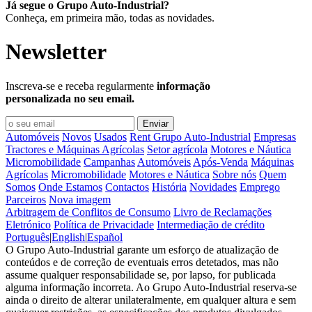
Já segue o Grupo Auto-Industrial?
Conheça, em primeira mão, todas as novidades.
Newsletter
Inscreva-se e receba regularmente
informação
personalizada no seu email.
Automóveis
Novos
Usados
Rent Grupo Auto-Industrial
Empresas
Tractores e Máquinas Agrícolas
Setor agrícola
Motores e Náutica
Micromobilidade
Campanhas
Automóveis
Após-Venda
Máquinas
Agrícolas
Micromobilidade
Motores e Náutica
Sobre nós
Quem
Somos
Onde Estamos
Contactos
História
Novidades
Emprego
Parceiros
Nova imagem
Arbitragem de Conflitos de Consumo
Livro de Reclamações
Eletrónico
Política de Privacidade
Intermediação de crédito
Português
|
English
|
Español
O Grupo Auto-Industrial garante um esforço de atualização de
conteúdos e de correção de eventuais erros detetados, mas não
assume qualquer responsabilidade se, por lapso, for publicada
alguma informação incorreta. Ao Grupo Auto-Industrial reserva-se
ainda o direito de alterar unilateralmente, em qualquer altura e sem