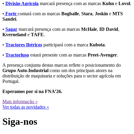
•
Divisão Agrícola
marcará presença com as marcas
Kuhn
e
Lovol
.
•
Forte
contará com as marcas
Bogballe
,
Stara
,
Joskin
e
MTS
Sandei
.
•
Sagar
marcará presença com as marcas
McHale
,
ID David
,
Kverneland
e
TAFE
.
•
Tractores Ibéricos
participará com a marca
Kubota
.
•
Tractorluso
estará presente com as marcas
Preet-Avenger
.
A presença conjunta destas marcas reflete o posicionamento do
Grupo Auto-Industrial
como um dos principais atores na
distribuição de maquinaria e soluções para o sector agrícola em
Portugal.
Esperamos por si na FNA’26.
Mais informação »
Ver todas as novidades »
Siga-nos