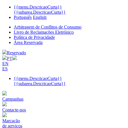
{{menu.DescricaoCurta}}
{{subarea.DescricaoCurta}}
Português
English
Arbitragem de Conflitos de Consumo
Livro de Reclamações Eletrónico
Política de Privacidade
Área Reservada
Reservado
PT
EN
ES
{{menu.DescricaoCurta}}
{{subarea.DescricaoCurta}}
Campanhas
Contacte-nos
Marcação
de serviços