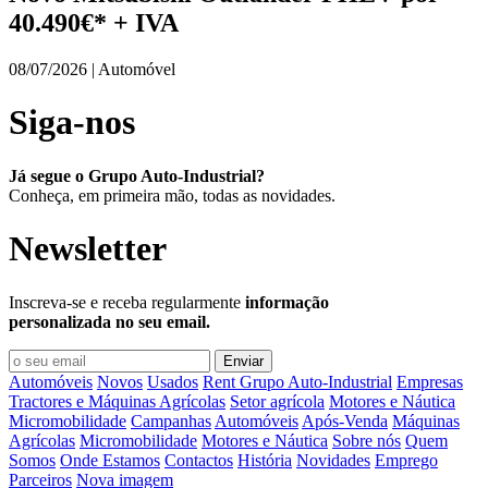
40.490€* + IVA
08/07/2026 | Automóvel
Siga-nos
Já segue o Grupo Auto-Industrial?
Conheça, em primeira mão, todas as novidades.
Newsletter
Inscreva-se e receba regularmente
informação
personalizada no seu email.
Automóveis
Novos
Usados
Rent Grupo Auto-Industrial
Empresas
Tractores e Máquinas Agrícolas
Setor agrícola
Motores e Náutica
Micromobilidade
Campanhas
Automóveis
Após-Venda
Máquinas
Agrícolas
Micromobilidade
Motores e Náutica
Sobre nós
Quem
Somos
Onde Estamos
Contactos
História
Novidades
Emprego
Parceiros
Nova imagem